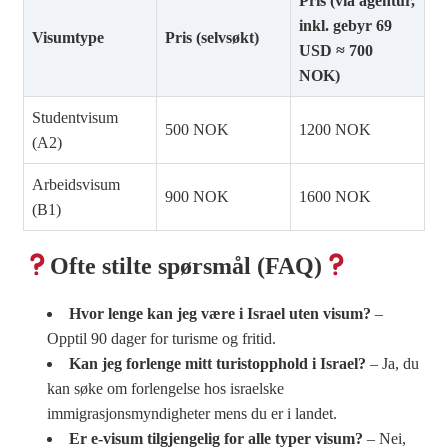
Pris (via agentur,
inkl. gebyr 69
Visumtype
Pris (selvsøkt)
USD ≈ 700
NOK)
Studentvisum
500 NOK
1200 NOK
(A2)
Arbeidsvisum
900 NOK
1600 NOK
(B1)
Ofte stilte spørsmål (FAQ)
Hvor lenge kan jeg være i Israel uten visum?
–
Opptil 90 dager for turisme og fritid.
Kan jeg forlenge mitt turistopphold i Israel?
– Ja, du
kan søke om forlengelse hos israelske
immigrasjonsmyndigheter mens du er i landet.
Er e-visum tilgjengelig for alle typer visum?
– Nei,