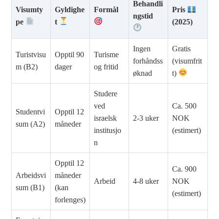
Behandli
Visumty
Gyldighe
Formål
Pris
ngstid
pe
t
(2025)
Ingen
Gratis
Turistvisu
Opptil 90
Turisme
forhåndss
(visumfrit
m (B2)
dager
og fritid
øknad
t)
Studere
ved
Ca. 500
Studentvi
Opptil 12
israelsk
2-3 uker
NOK
sum (A2)
måneder
institusjo
(estimert)
n
Opptil 12
Ca. 900
Arbeidsvi
måneder
Arbeid
4-8 uker
NOK
sum (B1)
(kan
(estimert)
forlenges)