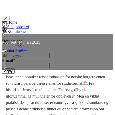
Home
Hvor mye koster visum til Israel?
Slik jobber vi
Apply for Visa
(2025)
Kontakt oss
Destination
*
Publisert: 14 mars 2025
Arrival date
*
av
Olaf Eriksen
DD
slash
E-mail
*
MM
slash
YYYY
Israel er en populær reisedestinasjon for norske borgere enten
som turist, på arbeidsreise eller for studieformål
. Fra
historiske Jerusalem til moderne Tel Aviv, tilbyr landet
uforglemmelige muligheter for opplevelser. Men en viktig
praktisk detalj før du reiser er naturligvis å sjekke visumkrav og
priser. I denne artikkelen finner du oppdatert informasjon om