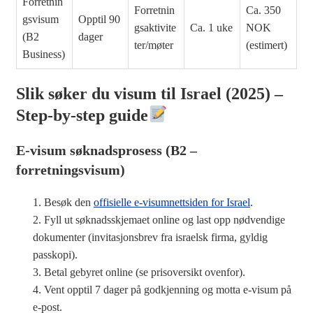
Forretnin
Forretnin
Ca. 350
gsvisum
Opptil 90
gsaktivite
Ca. 1 uke
NOK
(B2
dager
ter/møter
(estimert)
Business)
Slik søker du visum til Israel (2025) –
Step-by-step guide
E-visum søknadsprosess (B2 –
forretningsvisum)
Besøk den
offisielle e-visumnettsiden for Israel
.
Fyll ut søknadsskjemaet online og last opp nødvendige
dokumenter (invitasjonsbrev fra israelsk firma, gyldig
passkopi).
Betal gebyret online (se prisoversikt ovenfor).
Vent opptil 7 dager på godkjenning og motta e-visum på
e-post.