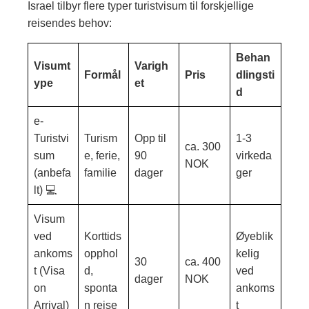
Israel tilbyr flere typer turistvisum til forskjellige
reisendes behov:
Behan
Visumt
Varigh
Formål
Pris
dlingsti
ype
et
d
e-
Turistvi
Turism
Opp til
1-3
ca. 300
sum
e, ferie,
90
virkeda
NOK
(anbefa
familie
dager
ger
lt) 💻
Visum
ved
Korttids
Øyeblik
ankoms
opphol
kelig
30
ca. 400
t (Visa
d,
ved
dager
NOK
on
sponta
ankoms
Arrival)
n reise
t