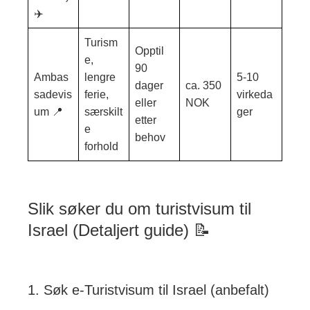
✈️
Turism
Opptil
e,
90
Ambas
lengre
5-10
dager
ca. 350
sadevis
ferie,
virkeda
eller
NOK
um 📍
særskilt
ger
etter
e
behov
forhold
Slik søker du om turistvisum til
Israel (Detaljert guide) 📝
1. Søk e-Turistvisum til Israel (anbefalt)