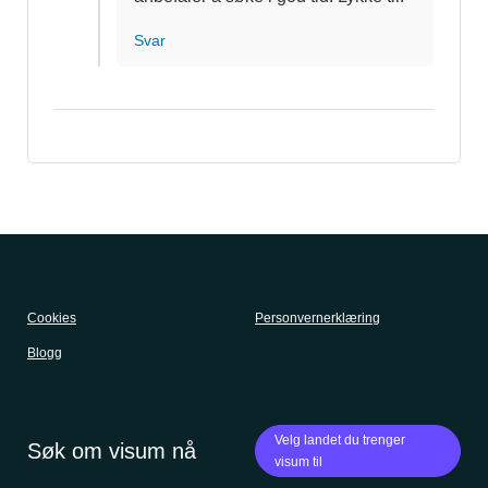
Svar
Cookies
Personvernerklæring
Blogg
Velg landet du trenger
Søk om visum nå
visum til