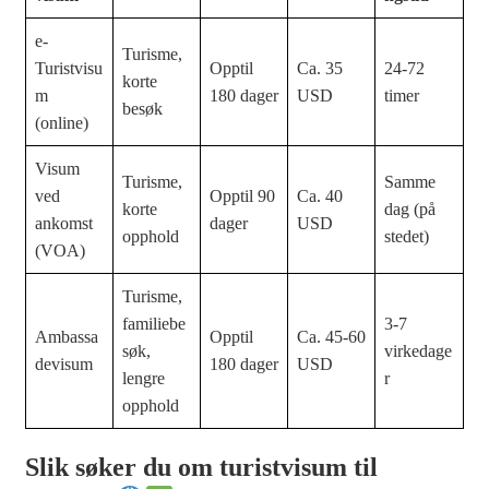
e-
Turisme,
Turistvisu
Opptil
Ca. 35
24-72
korte
m
180 dager
USD
timer
besøk
(online)
Visum
Turisme,
Samme
ved
Opptil 90
Ca. 40
korte
dag (på
ankomst
dager
USD
opphold
stedet)
(VOA)
Turisme,
familiebe
3-7
Ambassa
Opptil
Ca. 45-60
søk,
virkedage
devisum
180 dager
USD
lengre
r
opphold
Slik søker du om turistvisum til