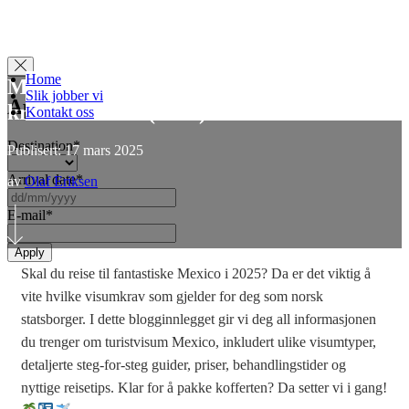
Home
Mexico turistvisum: Guide til søknad og
Slik jobber vi
Apply for Visa
krav i 2025
(2025)
Kontakt oss
Destination
*
Publisert: 17 mars 2025
Arrival date
*
av
Olaf Eriksen
DD
slash
E-mail
*
MM
slash
YYYY
Skal du reise til fantastiske Mexico i 2025? Da er det viktig å
vite hvilke visumkrav som gjelder for deg som norsk
statsborger. I dette blogginnlegget gir vi deg all informasjonen
du trenger om turistvisum Mexico, inkludert ulike visumtyper,
detaljerte steg-for-steg guider, priser, behandlingstider og
nyttige reisetips. Klar for å pakke kofferten? Da setter vi i gang!