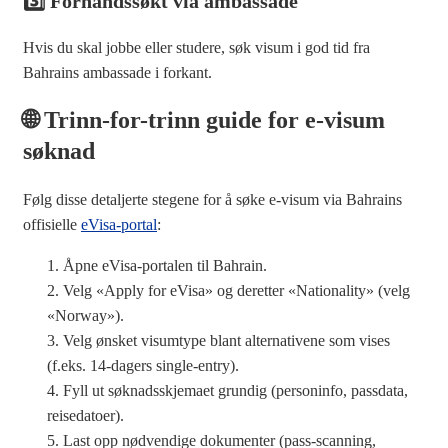
3️⃣ Forhåndssøkt via ambassade
Hvis du skal jobbe eller studere, søk visum i god tid fra
Bahrains ambassade i forkant.
🌐 Trinn-for-trinn guide for e-visum
søknad
Følg disse detaljerte stegene for å søke e-visum via Bahrains
offisielle
eVisa-portal
:
Åpne eVisa-portalen til Bahrain.
Velg «Apply for eVisa» og deretter «Nationality» (velg
«Norway»).
Velg ønsket visumtype blant alternativene som vises
(f.eks. 14-dagers single-entry).
Fyll ut søknadsskjemaet grundig (personinfo, passdata,
reisedatoer).
Last opp nødvendige dokumenter (pass-scanning,