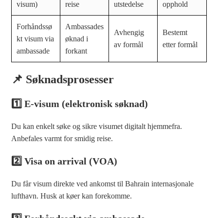
visum)
reise
utstedelse
opphold
Forhåndssø
Ambassades
Avhengig
Bestemt
kt visum via
øknad i
av formål
etter formål
ambassade
forkant
📌 Søknadsprosesser
1️⃣ E-visum (elektronisk søknad)
Du kan enkelt søke og sikre visumet digitalt hjemmefra.
Anbefales varmt for smidig reise.
2️⃣ Visa on arrival (VOA)
Du får visum direkte ved ankomst til Bahrain internasjonale
lufthavn. Husk at køer kan forekomme.