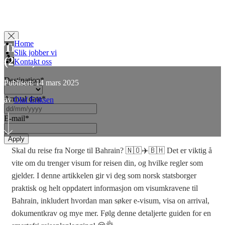
Home
Trenger man visum til Bahrain? 🇧🇭
Slik jobber vi
Apply for Visa
(2025)
Kontakt oss
Destination
*
Publisert: 14 mars 2025
Arrival date
*
av
Olaf Eriksen
DD
slash
E-mail
*
MM
slash
YYYY
Skal du reise fra Norge til Bahrain? 🇳🇴✈️🇧🇭 Det er viktig å
vite om du trenger visum for reisen din, og hvilke regler som
gjelder. I denne artikkelen gir vi deg som norsk statsborger
praktisk og helt oppdatert informasjon om visumkravene til
Bahrain, inkludert hvordan man søker e-visum, visa on arrival,
dokumentkrav og mye mer. Følg denne detaljerte guiden for en