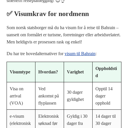
smertefri reiseplanlegging! 😌👌
✅ Visumkrav for nordmenn
Som norsk statsborger må du ha visum for å reise til Bahrain –
uansett om formålet er turisme, forretninger eller arbeidsrelatert.
Men heldigvis er prosessen rask og enkel!
Du har tre hovedalternativer for
visum til Bahrain
:
Oppholdsti
Visumtype
Hvordan?
Varighet
d
Visa on
Ved
Opptil 14
30 dager
arrival
ankomst på
dager
gyldighet
(VOA)
flyplassen
opphold
e-visum
Elektronisk
Gyldig i 30
14 dager til
(elektronisk
søknad før
dager fra
30 dager