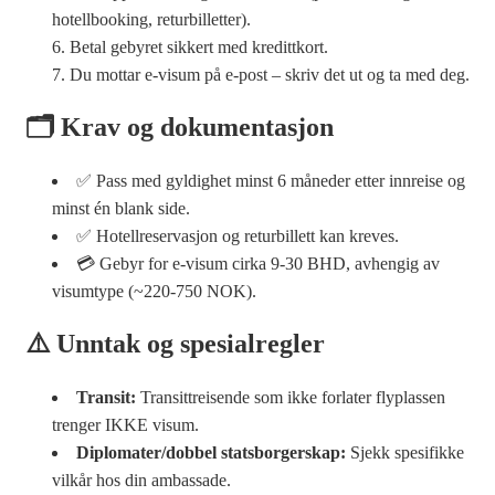
hotellbooking, returbilletter).
Betal gebyret sikkert med kredittkort.
Du mottar e-visum på e-post – skriv det ut og ta med deg.
🗂 Krav og dokumentasjon
✅ Pass med gyldighet minst 6 måneder etter innreise og
minst én blank side.
✅ Hotellreservasjon og returbillett kan kreves.
💳 Gebyr for e-visum cirka 9-30 BHD, avhengig av
visumtype (~220-750 NOK).
⚠️ Unntak og spesialregler
Transit:
Transittreisende som ikke forlater flyplassen
trenger IKKE visum.
Diplomater/dobbel statsborgerskap:
Sjekk spesifikke
vilkår hos din ambassade.