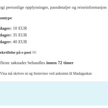
gi personlige opplysninger, passdetaljer og reiseinformasjon
sumtype
dager:
10 EUR
dager:
35 EUR
dager:
40 EUR
ekreftelse på e-post
fleste søknader behandles
innen 72 timer
Visa må skrives ut og fremvises ved ankomst til Madagaskar.