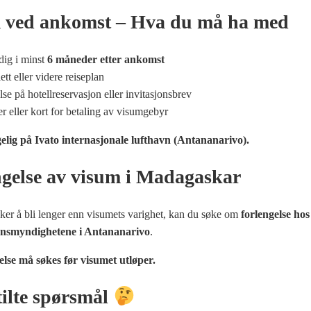
 ved ankomst – Hva du må ha med
dig i minst
6 måneder etter ankomst
ett eller videre reiseplan
se på hotellreservasjon eller invitasjonsbrev
 eller kort for betaling av visumgebyr
gelig på Ivato internasjonale lufthavn (Antananarivo).
ngelse av visum i Madagaskar
ker å bli lenger enn visumets varighet, kan du søke om
forlengelse hos
nsmyndighetene i Antananarivo
.
else må søkes før visumet utløper.
tilte spørsmål