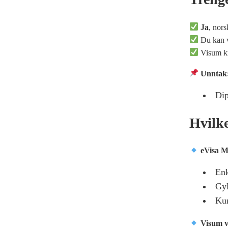
Ja
, nor
Du kan 
Visum kr
Unntak
Dip
Hvilke
eVisa M
Enk
Gyl
Ku
Visum 