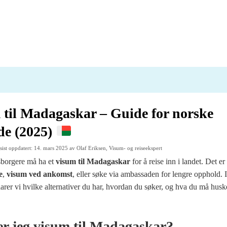
 til Madagaskar – Guide for norske
de (2025)
 sist oppdatert: 14. mars 2025 av Olaf Eriksen, Visum- og reiseekspert
sborgere må ha et
visum til Madagaskar
for å reise inn i landet. Det er
e
,
visum ved ankomst
, eller søke via ambassaden for lengre opphold. 
arer vi hvilke alternativer du har, hvordan du søker, og hva du må huske
r jeg visum til Madagaskar?