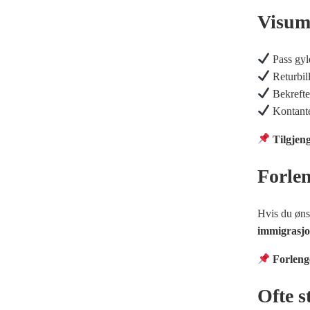
Visum
Pass gyl
Returbill
Bekreftel
Kontanter
Tilgjen
Forle
Hvis du øns
immigrasjo
Forleng
Ofte s