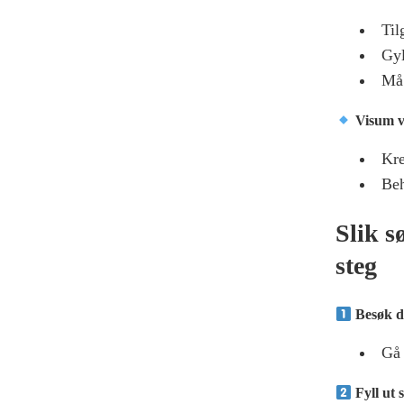
Til
Gyl
Må 
Visum v
Kre
Be
Slik s
steg
Besøk de
Gå 
Fyll ut