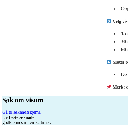
Opp
Velg vi
15 
30 
60 
Motta b
De 
Merk:
e
Søk om visum
Gå til søknadsskjema
De fleste søknader
godkjennes innen 72 timer.