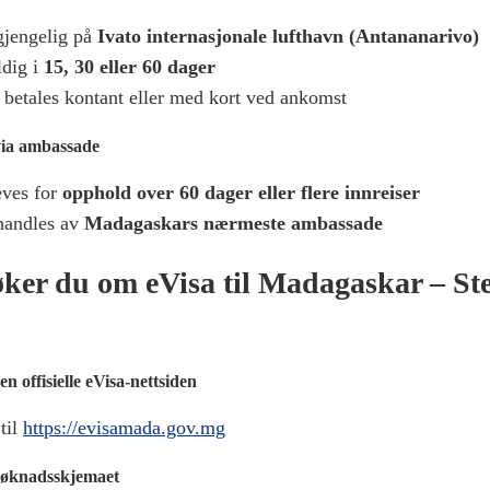
gjengelig på
Ivato internasjonale lufthavn (Antananarivo)
dig i
15, 30 eller 60 dager
betales kontant eller med kort ved ankomst
ia ambassade
ves for
opphold over 60 dager eller flere innreiser
handles av
Madagaskars nærmeste ambassade
øker du om eVisa til Madagaskar – Ste
n offisielle eVisa-nettsiden
til
https://evisamada.gov.mg
 søknadsskjemaet