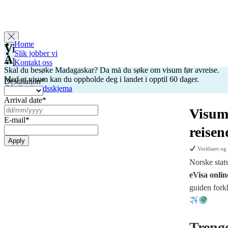
Home
Visum til Madagaskar
Slik jobber vi
Apply for Visa
Kontakt oss
Skal du besøke Madagaskar? Da må du søke om visum før avreise.
Med et visum kan du oppholde deg i landet i opptil 60 dager.
Destination
*
Gå til søknadsskjema
Arrival date
*
DD
Visum
slash
E-mail
*
MM
reisen
slash
YYYY
Verifisert og
Norske stat
eVisa onlin
guiden forkl
Trenge