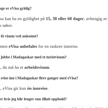
nge er eVisa gyldig?
sa kan ha en gyldighet på
15, 30 eller 60 dager
, avhengig av
u søker.
 få visum ved ankomst?
, men
eVisa anbefales
for en raskere innreise.
 jobbe i Madagaskar med et turistvisum?
, du må ha et
arbeidsvisum
.
 reise inn i Madagaskar flere ganger med eVisa?
, eVisa gir kun
én innreise
.
r hvis jeg blir lenger enn tillatt opphold?