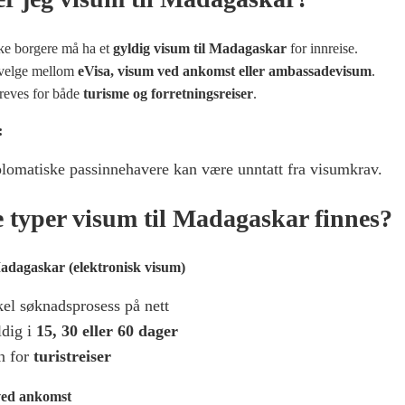
ske borgere må ha et
gyldig visum til Madagaskar
for innreise.
velge mellom
eVisa, visum ved ankomst eller ambassadevisum
.
eves for både
turisme og forretningsreiser
.
:
lomatiske passinnehavere kan være unntatt fra visumkrav.
 typer visum til Madagaskar finnes?
adagaskar (elektronisk visum)
el søknadsprosess på nett
dig i
15, 30 eller 60 dager
n for
turistreiser
ved ankomst