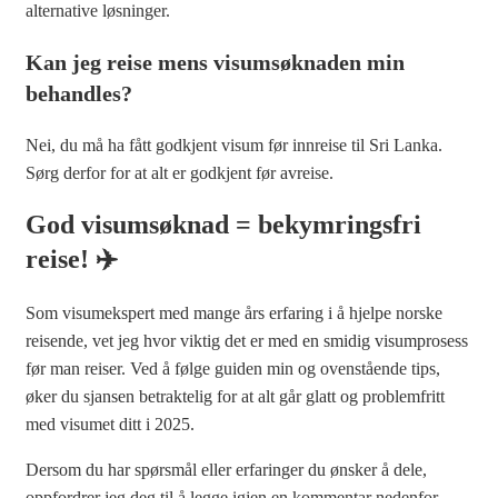
alternative løsninger.
Kan jeg reise mens visumsøknaden min
behandles?
Nei, du må ha fått godkjent visum før innreise til Sri Lanka.
Sørg derfor for at alt er godkjent før avreise.
God visumsøknad = bekymringsfri
reise! ✈️
Som visumekspert med mange års erfaring i å hjelpe norske
reisende, vet jeg hvor viktig det er med en smidig visumprosess
før man reiser. Ved å følge guiden min og ovenstående tips,
øker du sjansen betraktelig for at alt går glatt og problemfritt
med visumet ditt i 2025.
Dersom du har spørsmål eller erfaringer du ønsker å dele,
oppfordrer jeg deg til å legge igjen en kommentar nedenfor –