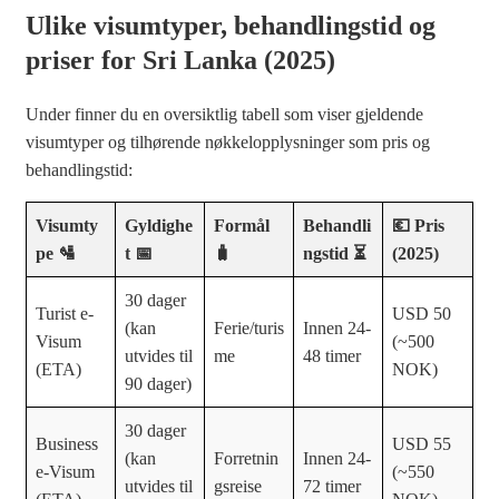
Ulike visumtyper, behandlingstid og
priser for Sri Lanka (2025)
Under finner du en oversiktlig tabell som viser gjeldende
visumtyper og tilhørende nøkkelopplysninger som pris og
behandlingstid:
Visumty
Gyldighe
Formål
Behandli
💶 Pris
pe 🛂
t 📅
🧳
ngstid ⏳
(2025)
30 dager
Turist e-
USD 50
(kan
Ferie/turis
Innen 24-
Visum
(~500
utvides til
me
48 timer
(ETA)
NOK)
90 dager)
30 dager
Business
USD 55
(kan
Forretnin
Innen 24-
e-Visum
(~550
utvides til
gsreise
72 timer