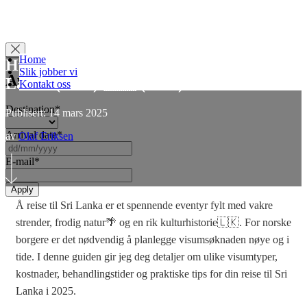
Home
Hvor lang tid tar det å få visum til Sri
Slik jobber vi
Apply for Visa
Lanka (2025) 🇱🇰 (2025)
Kontakt oss
Destination
*
Publisert: 14 mars 2025
Arrival date
*
av
Olaf Eriksen
DD
slash
E-mail
*
MM
slash
YYYY
Å reise til Sri Lanka er et spennende eventyr fylt med vakre
strender, frodig natur🌴 og en rik kulturhistorie🇱🇰. For norske
borgere er det nødvendig å planlegge visumsøknaden nøye og i
tide. I denne guiden gir jeg deg detaljer om ulike visumtyper,
kostnader, behandlingstider og praktiske tips for din reise til Sri
Lanka i 2025.