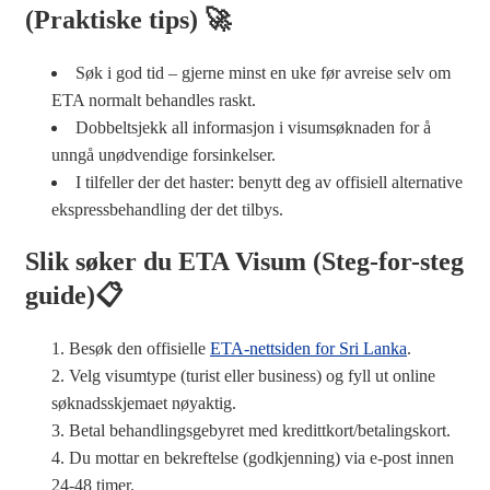
(Praktiske tips) 🚀
Søk i god tid – gjerne minst en uke før avreise selv om
ETA normalt behandles raskt.
Dobbeltsjekk all informasjon i visumsøknaden for å
unngå unødvendige forsinkelser.
I tilfeller der det haster: benytt deg av offisiell alternative
ekspressbehandling der det tilbys.
Slik søker du ETA Visum (Steg-for-steg
guide)📋
Besøk den offisielle
ETA-nettsiden for Sri Lanka
.
Velg visumtype (turist eller business) og fyll ut online
søknadsskjemaet nøyaktig.
Betal behandlingsgebyret med kredittkort/betalingskort.
Du mottar en bekreftelse (godkjenning) via e-post innen
24-48 timer.