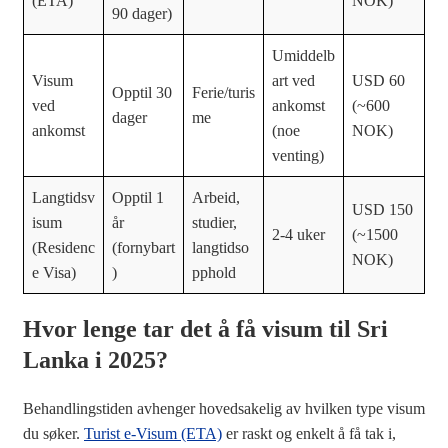
(ETA)
NOK)
90 dager)
Umiddelb
Visum
art ved
USD 60
Opptil 30
Ferie/turis
ved
ankomst
(~600
dager
me
ankomst
(noe
NOK)
venting)
Langtidsv
Opptil 1
Arbeid,
USD 150
isum
år
studier,
2-4 uker
(~1500
(Residenc
(fornybart
langtidso
NOK)
e Visa)
)
pphold
Hvor lenge tar det å få visum til Sri
Lanka i 2025?
Behandlingstiden avhenger hovedsakelig av hvilken type visum
du søker.
Turist e-Visum (ETA)
er raskt og enkelt å få tak i,