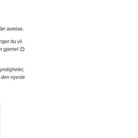
ør avreise.
nger du vil
r gjerne! 😊
myndigheter,
r den nyeste