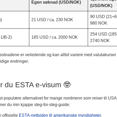
Egen søknad (USD/NOK)
(USD/NOK)
90 USD (21+69
)
21 USD / ca. 230 NOK
980 NOK
254 USD (185+
-1/B-2)
185 USD / ca. 2000 NOK
2740 NOK
stnadene er veiledende og kan alltid variere med valutakurser
idige endringer.
er du ESTA e-visum 🤓
t populære alternativet for mange nordmenn som reiser til USA 
nner du min kjappe steg-for-steg-guide:
offisielle
ESTA-nettsiden til amerikanske myndigheter
.