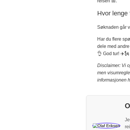
reisen 📅.
Hvor lenge 
Søknaden går va
Har du flere sp
dele med andre 
👌 God tur! ✈️🗽
Disclaimer: Vi o
men visumregler 
informasjonen h
O
Je
re