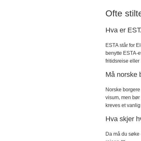
Ofte stil
Hva er EST
ESTA står for E
benytte ESTA-ev
fritidsreise elle
Må norske b
Norske borgere 
visum, men bør 
kreves et vanlig
Hva skjer h
Da må du søke or