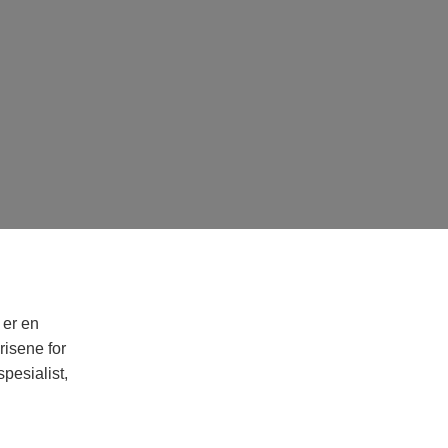
 er en
risene for
pesialist,