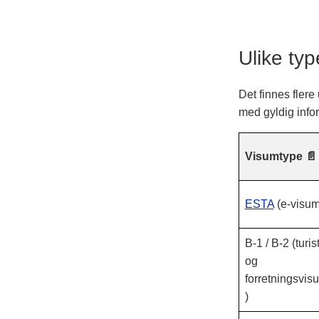
Ulike typ
Det finnes flere
med gyldig info
Visumtype 📄
ESTA
(e-visum
B-1 / B-2 (turist
og
forretningsvis
)