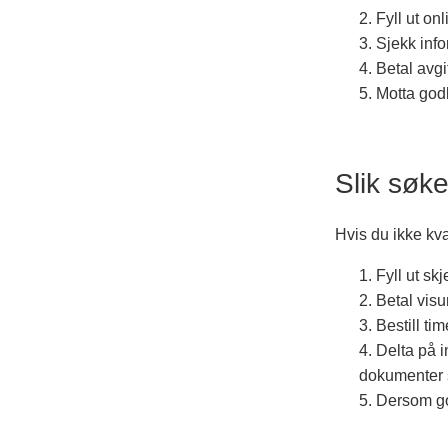
Fyll ut o
Sjekk info
Betal avg
Motta godk
Slik søke
Hvis du ikke kva
Fyll ut sk
Betal vis
Bestill ti
Delta på i
dokumenter s
Dersom god