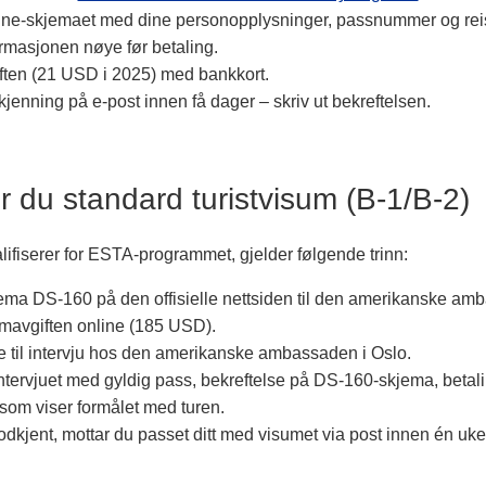
nline-skjemaet med dine personopplysninger, passnummer og reis
rmasjonen nøye før betaling.
iften (21 USD i 2025) med bankkort.
jenning på e-post innen få dager – skriv ut bekreftelsen.
r du standard turistvisum (B-1/B-2) 
lifiserer for ESTA-programmet, gjelder følgende trinn:
jema DS-160 på den offisielle nettsiden til den amerikanske am
umavgiften online (185 USD).
me til intervju hos den amerikanske ambassaden i Oslo.
ntervjuet med gyldig pass, bekreftelse på DS-160-skjema, betali
om viser formålet med turen.
kjent, mottar du passet ditt med visumet via post innen én uke