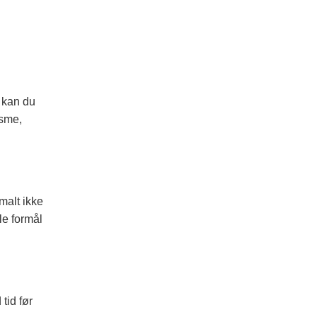
 kan du
isme,
malt ikke
le formål
tid før