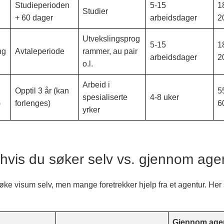
Studieperioden
5-15
1
Studier
+ 60 dager
arbeidsdager
2
Utvekslingsprog
5-15
1
ng
Avtaleperiode
rammer, au pair
arbeidsdager
2
o.l.
Arbeid i
Opptil 3 år (kan
5
spesialiserte
4-8 uker
)
forlenges)
6
yrker
hvis du søker selv vs. gjennom age
øke visum selv, men mange foretrekker hjelp fra et agentur. Her
Gjennom age