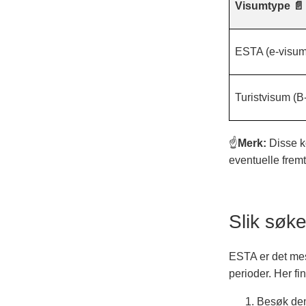
Visumtype 📄
ESTA (e-visum
Turistvisum (B
☝️
Merk:
Disse ko
eventuelle fremt
Slik søk
ESTA er det mes
perioder. Her fi
Besøk den 