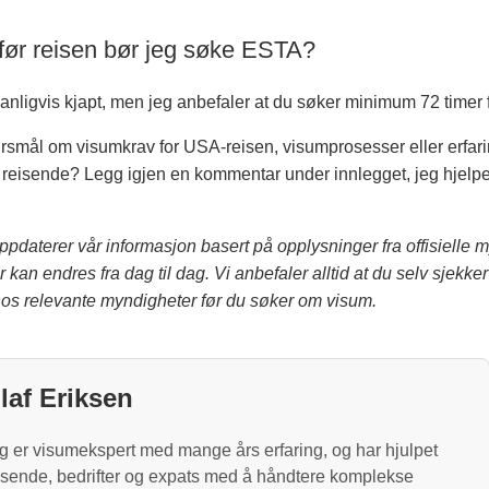
før reisen bør jeg søke ESTA?
nligvis kjapt, men jeg anbefaler at du søker minimum 72 timer f
ørsmål om visumkrav for USA-reisen, visumprosesser eller erfari
reisende? Legg igjen en kommentar under innlegget, jeg hjelpe
ppdaterer vår informasjon basert på opplysninger fra offisielle 
kan endres fra dag til dag. Vi anbefaler alltid at du selv sjekke
os relevante myndigheter før du søker om visum.
laf Eriksen
g er visumekspert med mange års erfaring, og har hjulpet
isende, bedrifter og expats med å håndtere komplekse