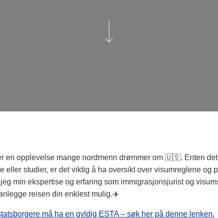
 er en opplevelse mange nordmenn drømmer om 🇺🇸. Enten det
se eller studier, er det viktig å ha oversikt over visumreglene og p
jeg min ekspertise og erfaring som immigrasjonsjurist og visums
lanlegge reisen din enklest mulig.✈️
tatsborgere må ha en gyldig ESTA – søk her på denne lenken.