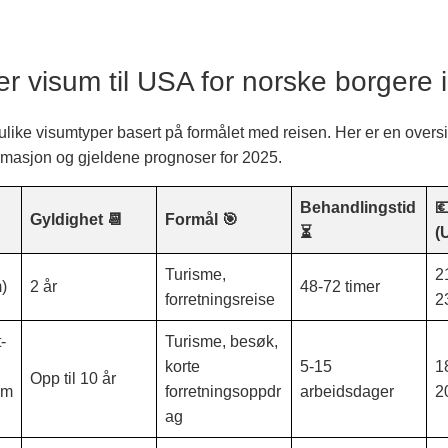
er visum til USA for norske borgere 
 ulike visumtyper basert på formålet med reisen. Her er en oversik
rmasjon og gjeldene prognoser for 2025.
Behandlingstid

Gyldighet 📆
Formål 🎯
⏳
(
Turisme,
2
)
2 år
48-72 timer
forretningsreise
2
-
Turisme, besøk,
korte
5-15
1
Opp til 10 år
um
forretningsoppdr
arbeidsdager
2
ag