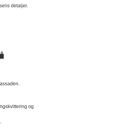
ens detaljer.
🧳
bassaden.
ngskvittering og
.