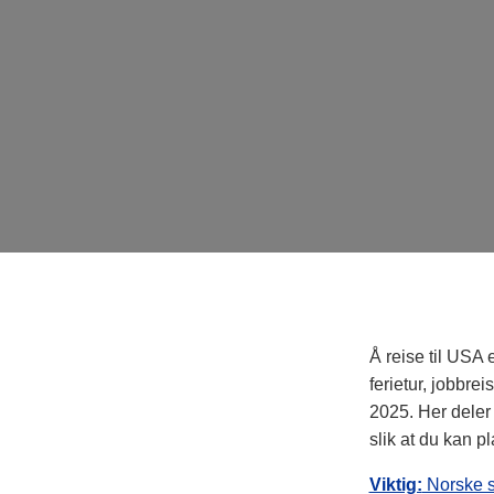
Å reise til USA
ferietur, jobbrei
2025. Her deler 
slik at du kan p
Viktig:
Norske s