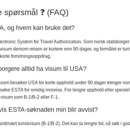
te spørsmål ❓ (FAQ)
A, og hvem kan bruke det?
lectronic System for Travel Authorization. Som norsk statsborger
isum dersom reisen er kortere enn 90 dager, og formålet er tur
r korte forretningsoppdrag.
orgere alltid ha visum til USA?
som besøker USA for korte opphold under 90 dager trenger nor
søke ESTA for smidig innreise. For lengre opphold eller spesiel
 visum som B-1/B-2 eller F-1.
vis ESTA-søknaden min blir avvist?
dinært turistvisum (B-1/B-2). Det kan ta lengre tid, så søk i god 