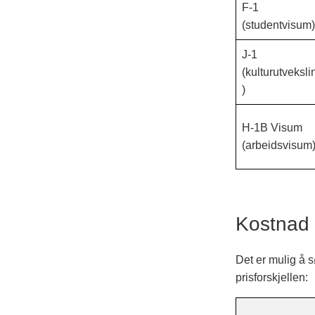
F-1
(studentvisum)
J-1
(kulturutveksli
)
H-1B Visum
(arbeidsvisum
Kostnad 
Det er mulig å s
prisforskjellen: