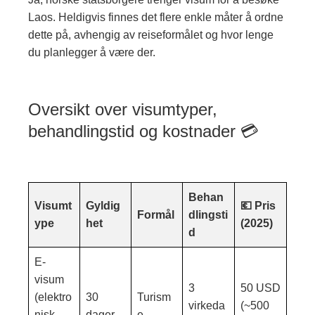
Laos. Heldigvis finnes det flere enkle måter å ordne
dette på, avhengig av reiseformålet og hvor lenge
du planlegger å være der.
Oversikt over visumtyper,
behandlingstid og kostnader 💳
Behan
Visumt
Gyldig
💶 Pris
Formål
dlingsti
ype
het
(2025)
d
E-
visum
3
50 USD
(elektro
30
Turism
virkeda
(~500
nisk
dager
e