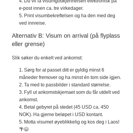
Du vil få visumgodkjennelsen elektronisk på
e-post innen ca. tre virkedager.
Print visumbekreftelsen og ha den med deg
ved innreise.
Alternativ B: Visum on arrival (på flyplass
eller grense)
Slik søker du enkelt ved ankomst:
Sørg for at passet ditt er gyldig minst 6
måneder fremover og ha minst én tom side igjen.
Ta med to passbilder i standard størrelse.
Fyll ut ankomstskjemaet som du får utdelt ved
ankomst.
Betal gebyret på stedet (45 USD ca. 450
NOK). Ha gjerne beløpet i USD kontant.
Motta visumet øyeblikkelig og kos deg i Laos!
🌴😄