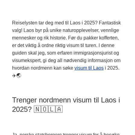
Reiselysten tar deg med til Laos i 2025? Fantastisk
valg! Laos byr på unike naturopplevelser, vennlige
mennesker og rik historie. Før du pakker kofferten,
er det viktig å ordne riktig visum til turen. I denne
guiden skal jeg, som erfaren immigrasjonsjurist og
visumekspert, gi deg all nødvendig informasjon om
hvordan nordmenn kan søke
visum til Laos
i 2025.
✈️🌏
Trenger nordmenn visum til Laos i
2025? 🇳🇴🇱🇦
Ja, norske statsborgere trenger visum for å besøke