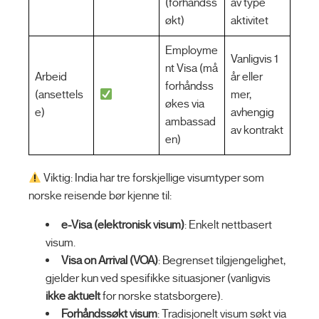
(forhåndss
av type
økt)
aktivitet
Employme
Vanligvis 1
nt Visa (må
Arbeid
år eller
forhåndss
(ansettels
mer,
økes via
e)
avhengig
ambassad
av kontrakt
en)
Viktig: India har tre forskjellige visumtyper som
norske reisende bør kjenne til:
e-Visa (elektronisk visum)
: Enkelt nettbasert
visum.
Visa on Arrival (VOA)
: Begrenset tilgjengelighet,
gjelder kun ved spesifikke situasjoner (vanligvis
ikke aktuelt
for norske statsborgere).
Forhåndssøkt visum
: Tradisjonelt visum søkt via