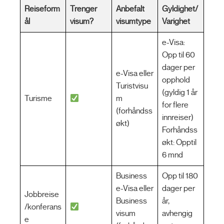
Reiseform
Trenger
Anbefalt
Gyldighet/
ål
visum?
visumtype
Varighet
e-Visa:
Opp til 60
dager per
e-Visa eller
opphold
Turistvisu
(gyldig 1 år
Turisme
m
for flere
(forhåndss
innreiser)
økt)
Forhåndss
økt: Opptil
6 mnd
Business
Opp til 180
e-Visa eller
dager per
Jobbreise
Business
år,
/konferans
visum
avhengig
e