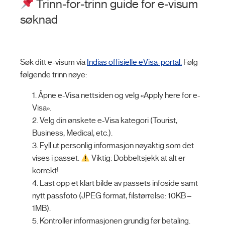
Trinn-for-trinn guide for e-visum
søknad
Søk ditt e-visum via
Indias offisielle eVisa-portal.
Følg
følgende trinn nøye:
Åpne e-Visa nettsiden og velg «Apply here for e-
Visa».
Velg din ønskete e-Visa kategori (Tourist,
Business, Medical, etc.).
Fyll ut personlig informasjon nøyaktig som det
vises i passet.
Viktig: Dobbeltsjekk at alt er
korrekt!
Last opp et klart bilde av passets infoside samt
nytt passfoto (JPEG format, filstørrelse: 10KB –
1MB).
Kontroller informasjonen grundig før betaling.