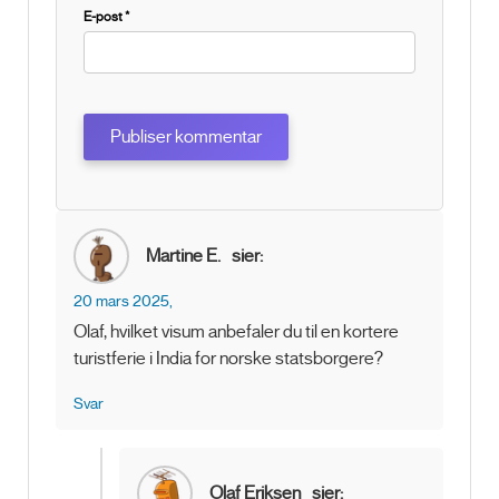
E-post
*
Martine E.
sier:
20 mars 2025,
Olaf, hvilket visum anbefaler du til en kortere
turistferie i India for norske statsborgere?
Svar
Olaf Eriksen
sier: