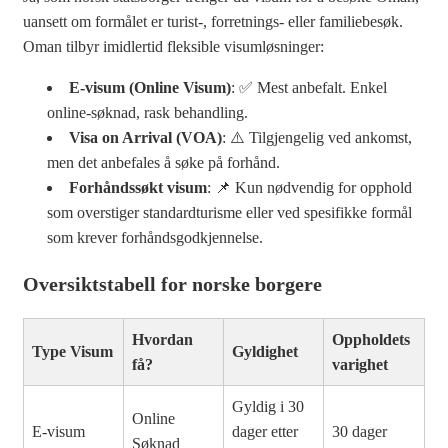
uansett om formålet er turist-, forretnings- eller familiebesøk.
Oman tilbyr imidlertid fleksible visumløsninger:
E-visum (Online Visum)
: ✅ Mest anbefalt. Enkel
online-søknad, rask behandling.
Visa on Arrival (VOA)
: ⚠️ Tilgjengelig ved ankomst,
men det anbefales å søke på forhånd.
Forhåndssøkt visum
: 📌 Kun nødvendig for opphold
som overstiger standardturisme eller ved spesifikke formål
som krever forhåndsgodkjennelse.
Oversiktstabell for norske borgere
Hvordan
Oppholdets
Type Visum
Gyldighet
få?
varighet
Gyldig i 30
Online
E-visum
dager etter
30 dager
Søknad