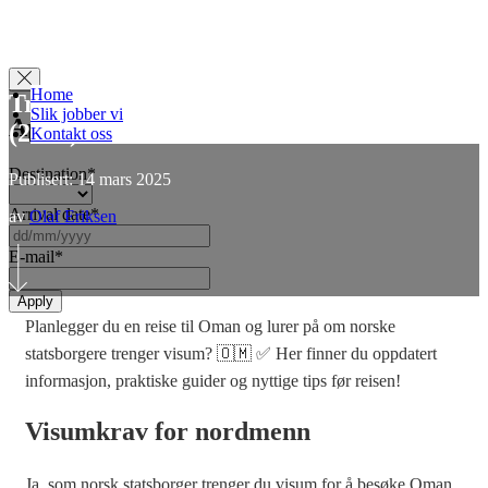
Home
Trenger man visum til Oman? 🇴🇲
Slik jobber vi
Apply for Visa
(2025)
Kontakt oss
Destination
*
Publisert: 14 mars 2025
Arrival date
*
av
Olaf Eriksen
DD
slash
E-mail
*
MM
slash
YYYY
Planlegger du en reise til Oman og lurer på om norske
statsborgere trenger visum? 🇴🇲 ✅ Her finner du oppdatert
informasjon, praktiske guider og nyttige tips før reisen!
Visumkrav for nordmenn
Ja, som norsk statsborger trenger du visum for å besøke Oman,