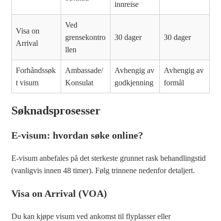
innreise
Ved
Visa on
grensekontro
30 dager
30 dager
Arrival
llen
Forhåndssøk
Ambassade/
Avhengig av
Avhengig av
t visum
Konsulat
godkjenning
formål
Søknadsprosesser
E-visum: hvordan søke online?
E-visum anbefales på det sterkeste grunnet rask behandlingstid
(vanligvis innen 48 timer). Følg trinnene nedenfor detaljert.
Visa on Arrival (VOA)
Du kan kjøpe visum ved ankomst til flyplasser eller