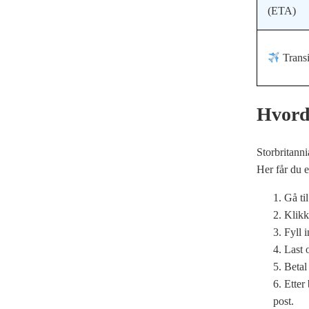
(ETA)
Transi
Hvord
Storbritanni
Her får du e
Gå ti
Klik
Fyll 
Last 
Betal
Etter
post.