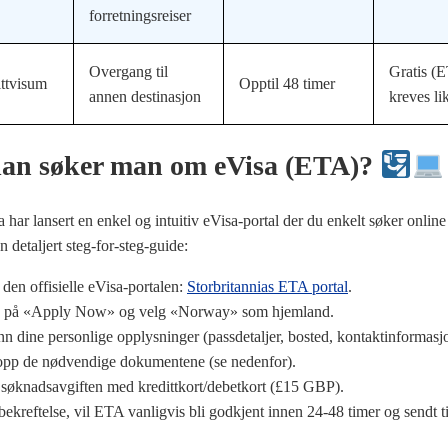
forretningsreiser
Overgang til
Gratis (
ttvisum
Opptil 48 timer
annen destinasjon
kreves li
an søker man om eVisa (ETA)?
a har lansert en enkel og intuitiv eVisa-portal der du enkelt søker onlin
n detaljert steg-for-steg-guide:
l den offisielle eVisa-portalen:
Storbritannias ETA portal
.
k på «Apply Now» og velg «Norway» som hjemland.
inn dine personlige opplysninger (passdetaljer, bosted, kontaktinformasj
opp de nødvendige dokumentene (se nedenfor).
 søknadsavgiften med kredittkort/debetkort (£15 GBP).
 bekreftelse, vil ETA vanligvis bli godkjent innen 24-48 timer og sendt ti