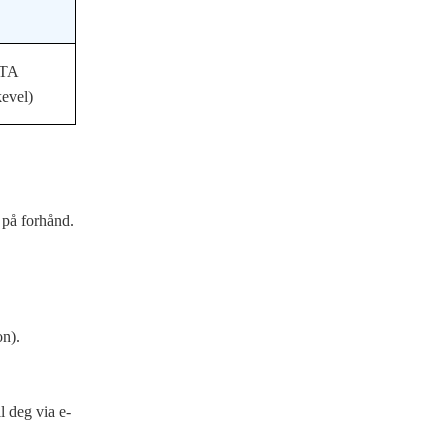
ETA
kevel)
e på forhånd.
on).
l deg via e-