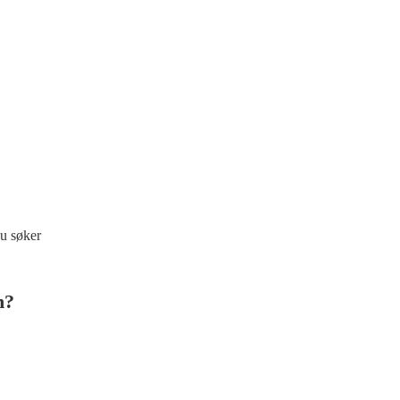
du søker
h?