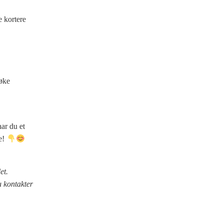
e kortere
søke
ar du et
ne!
et.
u kontakter