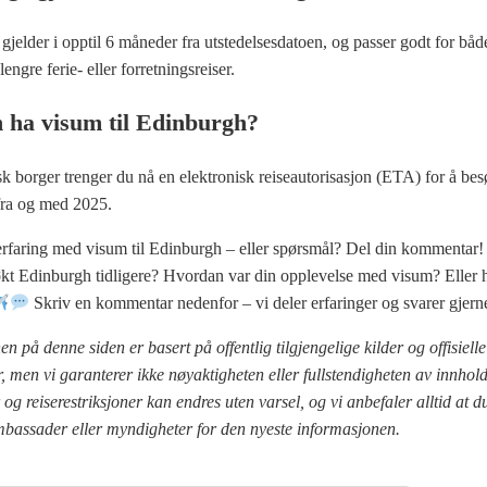
elder i opptil 6 måneder fra utstedelsesdatoen, og passer godt for båd
engre ferie- eller forretningsreiser.
ha visum til Edinburgh?
k borger trenger du nå en elektronisk reiseautorisasjon (ETA) for å be
ra og med 2025.
rfaring med visum til Edinburgh – eller spørsmål? Del din kommentar!
kt Edinburgh tidligere? Hvordan var din opplevelse med visum? Eller h
Skriv en kommentar nedenfor – vi deler erfaringer og svarer gjer
n på denne siden er basert på offentlig tilgjengelige kilder og offisielle
 men vi garanterer ikke nøyaktigheten eller fullstendigheten av innhold
og reiserestriksjoner kan endres uten varsel, og vi anbefaler alltid at d
mbassader eller myndigheter for den nyeste informasjonen.