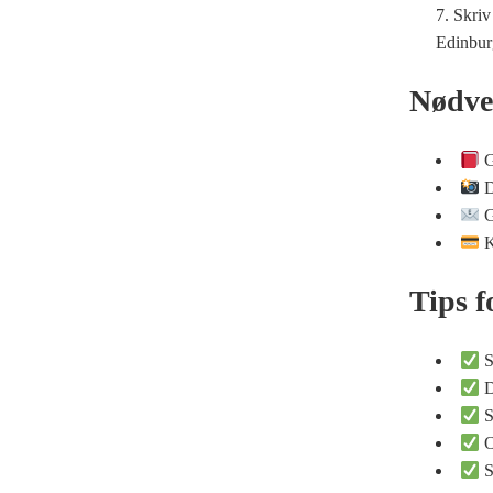
Skriv 
Edinbur
Nødve
G
D
G
K
Tips f
S
D
S
O
S