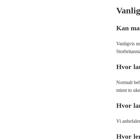
Vanli
Kan man
Vanligvis ne
Storbritann
Hvor lan
Normalt beh
minst to uke
Hvor la
Vi anbefaler
Hvor le