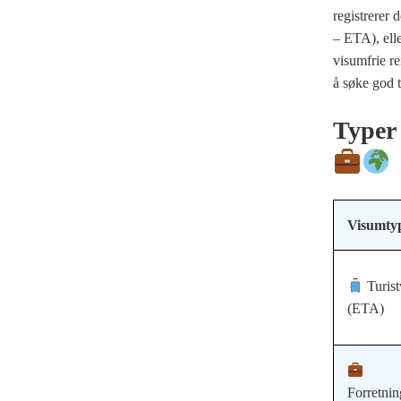
registrerer 
– ETA), elle
visumfrie re
å søke god t
Typer 
Visumty
Turis
(ETA)
Forretni