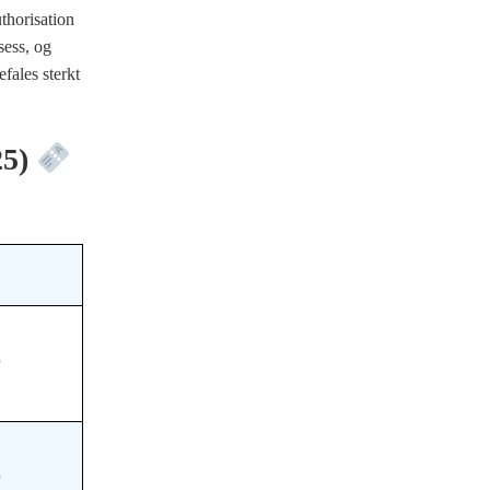
uthorisation
sess, og
efales sterkt
25)
P
P