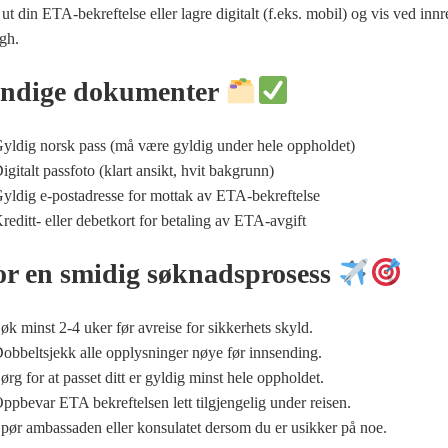
ut din ETA-bekreftelse eller lagre digitalt (f.eks. mobil) og vis ved innre
gh.
ndige dokumenter
yldig norsk pass (må være gyldig under hele oppholdet)
igitalt passfoto (klart ansikt, hvit bakgrunn)
yldig e-postadresse for mottak av ETA-bekreftelse
reditt- eller debetkort for betaling av ETA-avgift
or en smidig søknadsprosess
øk minst 2-4 uker før avreise for sikkerhets skyld.
obbeltsjekk alle opplysninger nøye før innsending.
ørg for at passet ditt er gyldig minst hele oppholdet.
ppbevar ETA bekreftelsen lett tilgjengelig under reisen.
pør ambassaden eller konsulatet dersom du er usikker på noe.