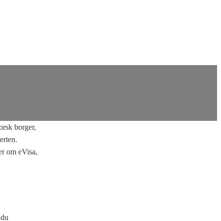
orsk borger,
erten.
er om eVisa,
 du