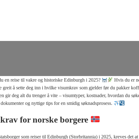
u en reise til vakre og historiske Edinburgh i 2025?
Hvis du er n
 greit å sette deg inn i hvilke visumkrav som gjelder før du pakker koff
n gir deg alt du trenger å vite – visumtyper, kostnader, hvordan du søk
dokumenter og nyttige tips for en smidig søknadsprosess.
krav for norske borgere
atsborger som reiser til Edinburgh (Storbritannia) i 2025, kreves det at