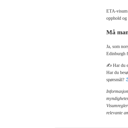
ETA-visum gj
opphold og l
Må man 
Ja, som nors
Edinburgh f
✍️ Har du e
Har du besø
spørsmål?
Informasjone
myndigheter,
Visumregler 
relevante a