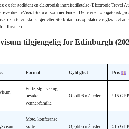
deg og får godkjent en elektronisk innreisetillatelse (Electronic Travel A
r eventuelt eVisa, før du ankommer landet. Dette er en obligatorisk pro
iser eksisterer ikke lenger etter Storbritannias oppdaterte regler. Det anb
id i forveien.
visum tilgjengelig for Edinburgh (20
pe
Formål
Gyldighet
Pris
Ferie, sightseeing,
tvisum
besøke
Opptil 6 måneder
£15 GB
venner/familie
Møte, konferanse,
ngsvisum
korte
Opptil 6 måneder
£15 GB