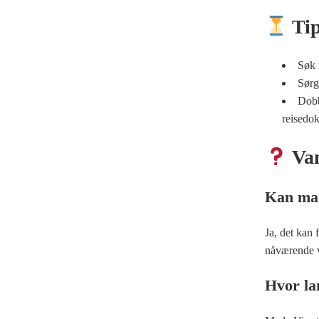
Tip
Søk 
Sørg 
Dobb
reisedo
Van
Kan man
Ja, det kan 
nåværende v
Hvor lan