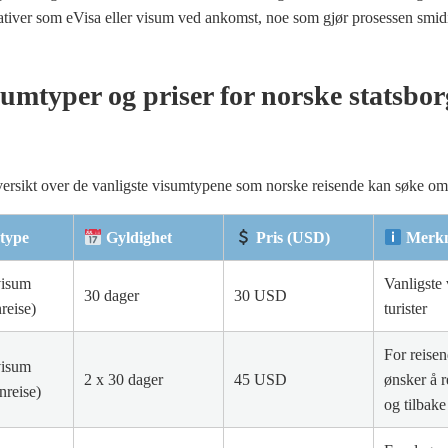
nativer som eVisa eller visum ved ankomst, noe som gjør prosessen smid
umtyper og priser for norske statsbor
versikt over de vanligste visumtypene som norske reisende kan søke om
type
Gyldighet
Pris (USD)
Merk
visum
Vanligste 
30 dager
30 USD
nreise)
turister
For reise
visum
2 x 30 dager
45 USD
ønsker å r
nreise)
og tilbake