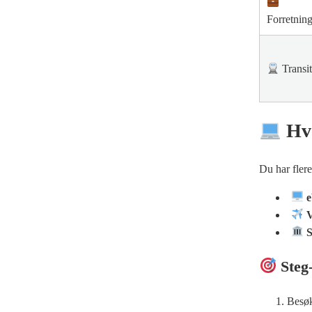
Forretnin
Transi
Hvo
Du har flere
e
V
S
Steg-
Besøk