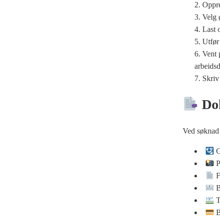
Oppre
Velg 
Last 
Utfør 
Vent 
arbeidsd
Skriv
Dok
Ved søknad 
G
Pa
F
B
Tu
B