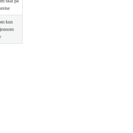
om skal på
sreise
som kun
gjennom
e