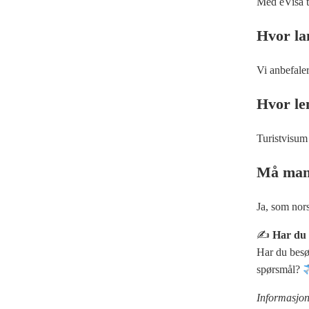
Med eVisa t
Hvor lan
Vi anbefaler
Hvor len
Turistvisum 
Må man 
Ja, som nors
✍️
Har du 
Har du besø
spørsmål?
Informasjone