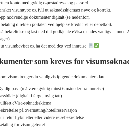
tt en konto med gyldig e-postadresse og passord.
ønsket visumtype og fyll ut søknadsskjemaet nøye og korrekt.
opp nødvendige dokumenter digitalt (se nedenfor).
betaling direkte i portalen ved hjelp av kreditt- eller debetkort.
på bekreftelse og last ned ditt godkjente eVisa (sendes vanligvis innen 
ager).
 ut visumbeviset og ha det med deg ved innreise.
umenter som kreves for visumsøkna
om visum trenger du vanligvis følgende dokumenter klare:
yldig pass (må være gyldig minst 6 måneder fra innreise)
ssbilde (digitalt i farge, nylig tatt)
ullført eVisa-søknadsskjema
ekreftelse på overnatting/hotellreservasjon
r-retur flybilletter eller videre reisebekreftelse
etaling for visumgebyret