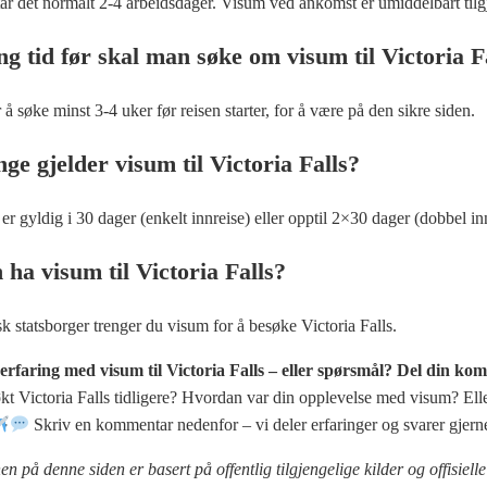
ar det normalt 2-4 arbeidsdager. Visum ved ankomst er umiddelbart tilg
g tid før skal man søke om visum til Victoria F
 å søke minst 3-4 uker før reisen starter, for å være på den sikre siden.
ge gjelder visum til Victoria Falls?
er gyldig i 30 dager (enkelt innreise) eller opptil 2×30 dager (dobbel in
ha visum til Victoria Falls?
k statsborger trenger du visum for å besøke Victoria Falls.
erfaring med visum til Victoria Falls – eller spørsmål? Del din ko
kt Victoria Falls tidligere? Hvordan var din opplevelse med visum? Elle
Skriv en kommentar nedenfor – vi deler erfaringer og svarer gjer
n på denne siden er basert på offentlig tilgjengelige kilder og offisielle