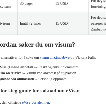
For deg s
30 dager
55 USD
gsvisum
forretning
For deg 
ttvisum
Inntil 72 timer
15 USD
passerer 
Zimbabw
rdan søker du om visum?
 alternativer for å søke om
visum til Zimbabwe
og Victoria Falls:
Visa (Online anbefalt)
– Raskt og enkelt hjemmefra.
isa on Arrival
– Visum ved ankomst på flyplassen.
øknad via ambassade
– Personlig oppmøte.
for-steg-guide for søknad om eVisa:
 den offisielle
eVisa-portalen her
.