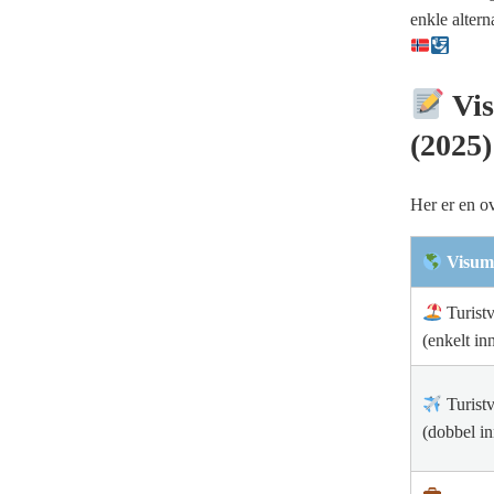
enkle alter
Vis
(2025)
Her er en o
Visum
Turist
(enkelt in
Turist
(dobbel in