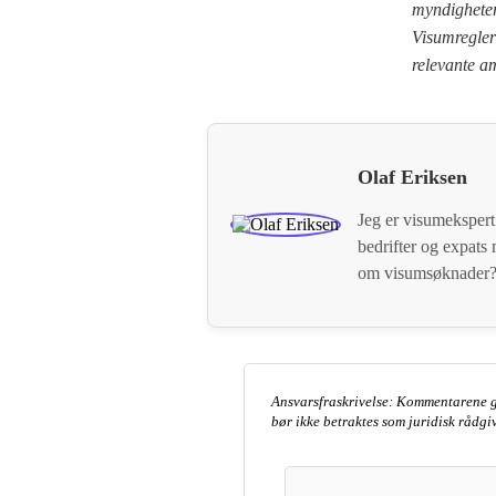
myndigheter,
Visumregler 
relevante a
Olaf Eriksen
Jeg er visumekspert
bedrifter og expat
om visumsøknader? 
Ansvarsfraskrivelse: Kommentarene g
bør ikke betraktes som juridisk rådg