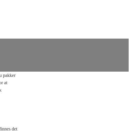
u pakker
r at
k
finnes det