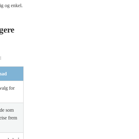
ig og enkel.
gere
:
nad
valg for
nde som
eise frem