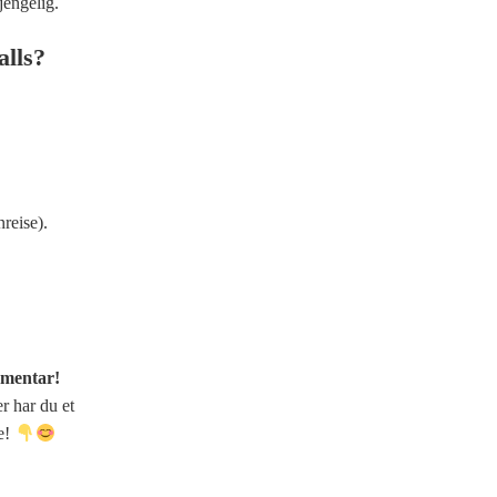
jengelig.
alls?
nreise).
mmentar!
r har du et
ne!